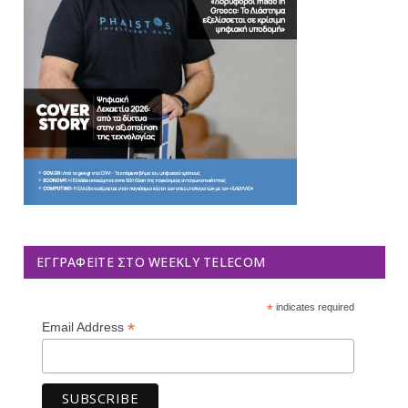
ΕΓΓΡΑΦΕΊΤΕ ΣΤΟ WEEKLY TELECOM
*
indicates required
*
Email Address