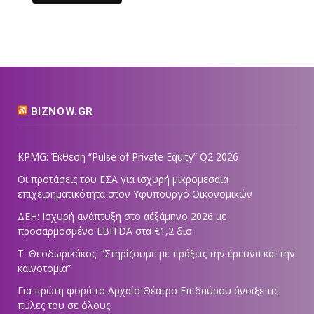
BIZNOW.GR
KPMG: Έκθεση “Pulse of Private Equity” Q2 2026
Οι προτάσεις του ΕΣΑ για ισχυρή μικρομεσαία
επιχειρηματικότητα στον Υφυπουργό Οικονομικών
ΔΕΗ: Ισχυρή ανάπτυξη στο α΄εξάμηνο 2026 με
προσαρμοσμένο EBITDA στα €1,2 δισ.
Τ. Θεοδωρικάκος: “Στηρίζουμε με πράξεις την έρευνα και την
καινοτομία”
Για πρώτη φορά το Αρχαίο Θέατρο Επιδαύρου άνοιξε τις
πύλες του σε όλους