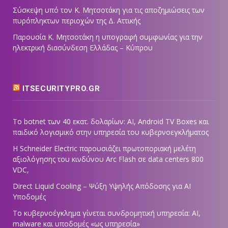
Σύσκεψη υπό τον Κ. Μητσοτάκη για τις αποζημιώσεις των
πυρόπληκτων περιοχών της Δ. Αττικής
Παρουσία Κ. Μητσοτάκη η υπογραφή συμφωνίας για την
ηλεκτρική διασύνδεση Ελλάδας – Κύπρου
ITSECURITYPRO.GR
Το botnet των 40 εκατ. δολαρίων: AI, Android TV Boxes και
παιδικό λογισμικό στην υπηρεσία του κυβερνοεγκλήματος
Η Schneider Electric παρουσιάζει πρωτοποριακή μελέτη
αξιολόγησης του κινδύνου Arc Flash σε data centers 800
VDC,
Direct Liquid Cooling – Ψύξη Υψηλής Απόδοσης για AI
Υποδομές
Το κυβερνοέγκλημα γίνεται συνδρομητική υπηρεσία: AI,
malware και υποδομές «ως υπηρεσία»