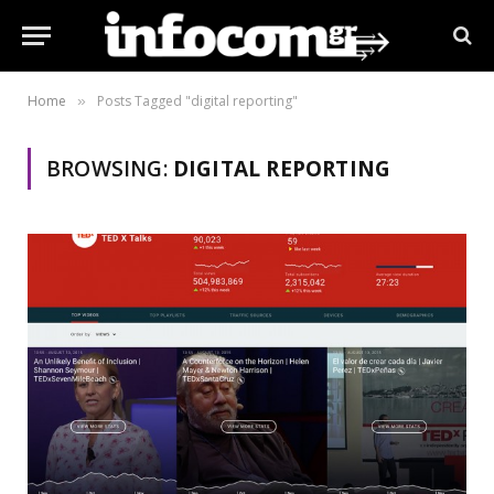
Home
Posts Tagged "digital reporting"
»
BROWSING:
DIGITAL REPORTING