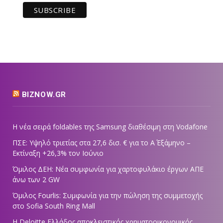
BIZNOW.GR
Η νέα σειρά foldables της Samsung διαθέσιμη στη Vodafone
ΠΣΕ: Υψηλό τριετίας στα 27,6 δισ. € για το Α΄ Εξάμηνο –
Εκτίναξη +26,3% τον Ιούνιο
Όμιλος ΔΕΗ: Νέα συμφωνία για χαρτοφυλάκιο έργων ΑΠΕ
άνω των 2 GW
Όμιλος Fourlis: Συμφωνία για την πώληση της συμμετοχής
στο Sofia South Ring Mall
Η Deloitte Ελλάδος αποκλειστικός χρηματοοικονομικός