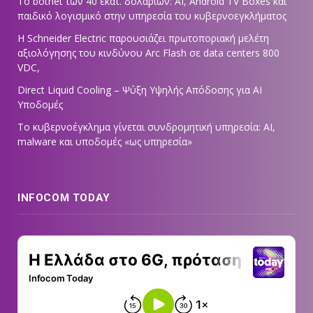
Το botnet των 40 εκατ. δολαρίων: AI, Android TV Boxes και
παιδικό λογισμικό στην υπηρεσία του κυβερνοεγκλήματος
Η Schneider Electric παρουσιάζει πρωτοποριακή μελέτη
αξιολόγησης του κινδύνου Arc Flash σε data centers 800
VDC,
Direct Liquid Cooling – Ψύξη Υψηλής Απόδοσης για AI
Υποδομές
Το κυβερνοέγκλημα γίνεται συνδρομητική υπηρεσία: AI,
malware και υποδομές «ως υπηρεσία»
INFOCOM TODAY