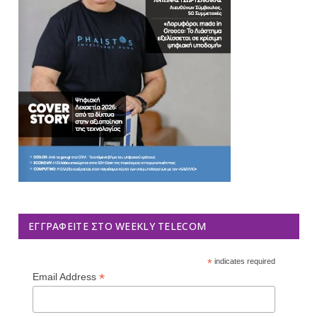
ΕΓΓΡΑΦΕΊΤΕ ΣΤΟ WEEKLY TELECOM
*
indicates required
*
Email Address