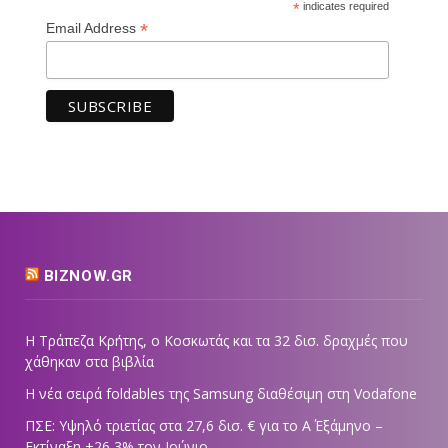
*
indicates required
*
Email Address
BIZNOW.GR
Η Τράπεζα Κρήτης, ο Κοσκωτάς και τα 32 δισ. δραχμές που
χάθηκαν στα βιβλία
Η νέα σειρά foldables της Samsung διαθέσιμη στη Vodafone
ΠΣΕ: Υψηλό τριετίας στα 27,6 δισ. € για το Α΄ Εξάμηνο –
Εκτίναξη +26,3% τον Ιούνιο