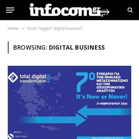
Home
Posts Tagged "digital business"
»
BROWSING:
DIGITAL BUSINESS