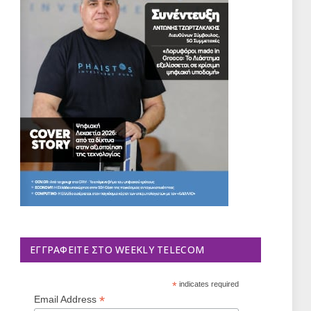
ΕΓΓΡΑΦΕΊΤΕ ΣΤΟ WEEKLY TELECOM
*
indicates required
*
Email Address