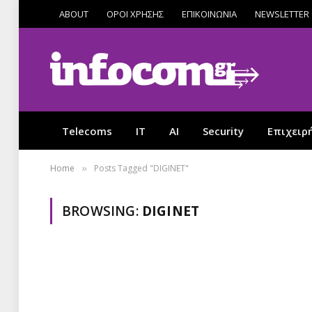
ABOUT
ΟΡΟΙ ΧΡΗΣΗΣ
ΕΠΙΚΟΙΝΩΝΙΑ
NEWSLETTER
Telecoms
IT
AI
Security
Επιχειρ
Home
Posts Tagged "DIGINET"
»
BROWSING:
DIGINET