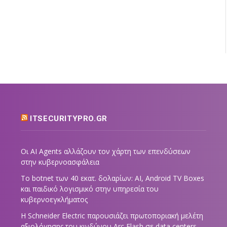
ITSECURITYPRO.GR
Οι AI Agents αλλάζουν τον χάρτη των επενδύσεων
στην κυβερνοασφάλεια
Το botnet των 40 εκατ. δολαρίων: AI, Android TV Boxes
και παιδικό λογισμικό στην υπηρεσία του
κυβερνοεγκλήματος
Η Schneider Electric παρουσιάζει πρωτοποριακή μελέτη
αξιολόγησης του κινδύνου Arc Flash σε data centers