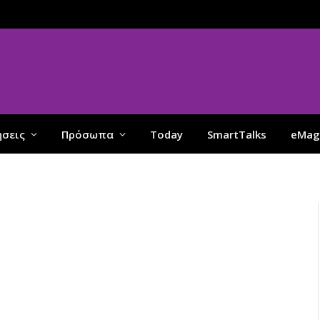
ήσεις
Πρόσωπα
Today
SmartTalks
eMag