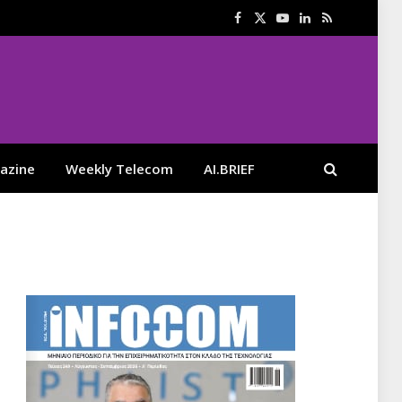
Facebook
X
YouTube
LinkedIn
RSS
(Twitter)
azine
Weekly Telecom
AI.BRIEF