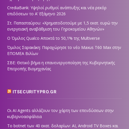
CrediaBank: Υψηλοί ρυθμοί ανάπτυξης και νέα ρεκόρ
επιδόσεων το Α’ Εξάμηνο 2026
Στ. Παπασταύρου: «Χρηματοδοτούμε με 1,5 εκατ. ευρώ την
ενεργειακή αναβάθμιση του Γηροκομείου Αθηνών»
Ο Όμιλος Qualco Αποκτά το 50,1% της Multiverse
Όμιλος Σαρακάκη: Παραχώρησε το νέο Maxus T60 Max στην
ΕΠΟΜΕΑ Βιλίων
ΣΒΕ: Θετικό βήμα η επανενεργοποίηση της Κυβερνητικής
Επιτροπής Βιομηχανίας
ITSECURITYPRO.GR
Οι AI Agents αλλάζουν τον χάρτη των επενδύσεων στην
κυβερνοασφάλεια
Το botnet των 40 εκατ. δολαρίων: AI, Android TV Boxes και