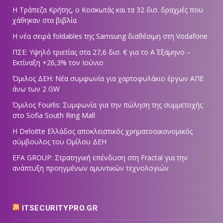
Η Τράπεζα Κρήτης, ο Κοσκωτάς και τα 32 δισ. δραχμές που
χάθηκαν στα βιβλία
Η νέα σειρά foldables της Samsung διαθέσιμη στη Vodafone
ΠΣΕ: Υψηλό τριετίας στα 27,6 δισ. € για το Α΄ Εξάμηνο –
Εκτίναξη +26,3% τον Ιούνιο
Όμιλος ΔΕΗ: Νέα συμφωνία για χαρτοφυλάκιο έργων ΑΠΕ
άνω των 2 GW
Όμιλος Fourlis: Συμφωνία για την πώληση της συμμετοχής
στο Sofia South Ring Mall
Η Deloitte Ελλάδος αποκλειστικός χρηματοοικονομικός
σύμβουλος του Ομίλου ΔΕΗ
EFA GROUP: Στρατηγική επένδυση στη Fractal για την
ανάπτυξη προηγμένων αμυντικών τεχνολογιών
ITSECURITYPRO.GR