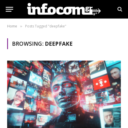
Home
Posts Tagged "deepfake"
»
BROWSING:
DEEPFAKE