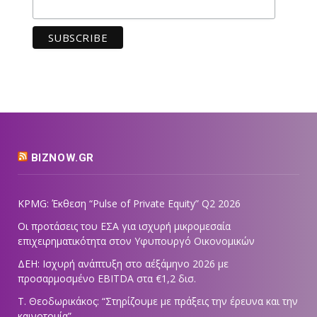
BIZNOW.GR
KPMG: Έκθεση “Pulse of Private Equity” Q2 2026
Οι προτάσεις του ΕΣΑ για ισχυρή μικρομεσαία
επιχειρηματικότητα στον Υφυπουργό Οικονομικών
ΔΕΗ: Ισχυρή ανάπτυξη στο α΄εξάμηνο 2026 με
προσαρμοσμένο EBITDA στα €1,2 δισ.
Τ. Θεοδωρικάκος: “Στηρίζουμε με πράξεις την έρευνα και την
καινοτομία”