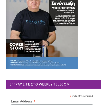
ΕΓΓΡΑΦΕΊΤΕ ΣΤΟ WEEKLY TELECOM
*
indicates required
*
Email Address