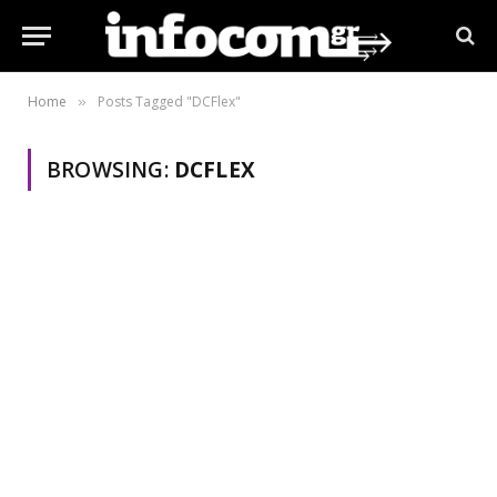
Home
Posts Tagged "DCFlex"
»
BROWSING:
DCFLEX