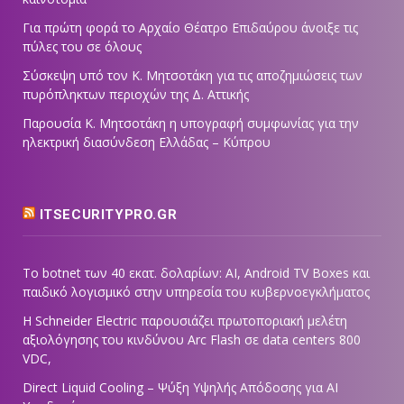
Για πρώτη φορά το Αρχαίο Θέατρο Επιδαύρου άνοιξε τις
πύλες του σε όλους
Σύσκεψη υπό τον Κ. Μητσοτάκη για τις αποζημιώσεις των
πυρόπληκτων περιοχών της Δ. Αττικής
Παρουσία Κ. Μητσοτάκη η υπογραφή συμφωνίας για την
ηλεκτρική διασύνδεση Ελλάδας – Κύπρου
ITSECURITYPRO.GR
Το botnet των 40 εκατ. δολαρίων: AI, Android TV Boxes και
παιδικό λογισμικό στην υπηρεσία του κυβερνοεγκλήματος
Η Schneider Electric παρουσιάζει πρωτοποριακή μελέτη
αξιολόγησης του κινδύνου Arc Flash σε data centers 800
VDC,
Direct Liquid Cooling – Ψύξη Υψηλής Απόδοσης για AI