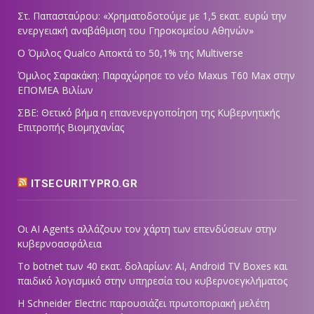
Στ. Παπασταύρου: «Χρηματοδοτούμε με 1,5 εκατ. ευρώ την
ενεργειακή αναβάθμιση του Γηροκομείου Αθηνών»
Ο Όμιλος Qualco Αποκτά το 50,1% της Multiverse
Όμιλος Σαρακάκη: Παραχώρησε το νέο Maxus T60 Max στην
ΕΠΟΜΕΑ Βιλίων
ΣΒΕ: Θετικό βήμα η επανενεργοποίηση της Κυβερνητικής
Επιτροπής Βιομηχανίας
ITSECURITYPRO.GR
Οι AI Agents αλλάζουν τον χάρτη των επενδύσεων στην
κυβερνοασφάλεια
Το botnet των 40 εκατ. δολαρίων: AI, Android TV Boxes και
παιδικό λογισμικό στην υπηρεσία του κυβερνοεγκλήματος
Η Schneider Electric παρουσιάζει πρωτοποριακή μελέτη