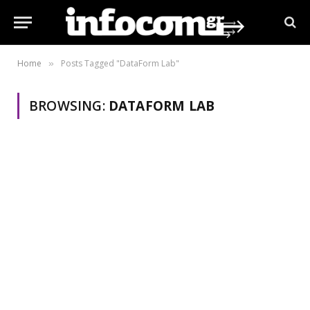
Home
Posts Tagged "DataForm Lab"
»
BROWSING:
DATAFORM LAB