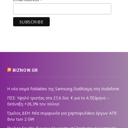
*
BIZNOW.GR
Η νέα σειρά foldables της Samsung διαθέσιμη στη Vodafone
ΠΣΕ: Υψηλό τριετίας στα 27,6 δισ. € για το Α΄ Εξάμηνο –
Εκτίναξη +26,3% τον Ιούνιο
Όμιλος ΔΕΗ: Νέα συμφωνία για χαρτοφυλάκιο έργων ΑΠΕ
άνω των 2 GW