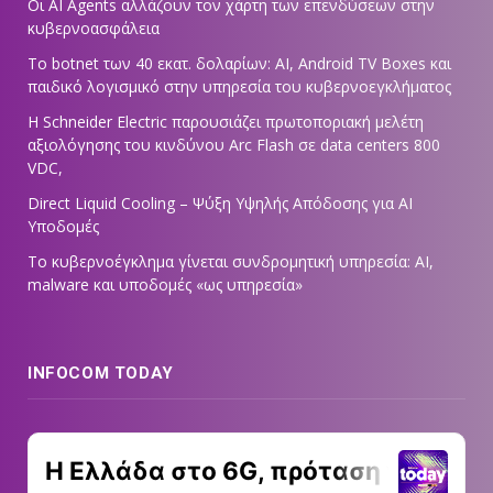
Οι AI Agents αλλάζουν τον χάρτη των επενδύσεων στην
κυβερνοασφάλεια
Το botnet των 40 εκατ. δολαρίων: AI, Android TV Boxes και
παιδικό λογισμικό στην υπηρεσία του κυβερνοεγκλήματος
Η Schneider Electric παρουσιάζει πρωτοποριακή μελέτη
αξιολόγησης του κινδύνου Arc Flash σε data centers 800
VDC,
Direct Liquid Cooling – Ψύξη Υψηλής Απόδοσης για AI
Υποδομές
Το κυβερνοέγκλημα γίνεται συνδρομητική υπηρεσία: AI,
malware και υποδομές «ως υπηρεσία»
INFOCOM TODAY