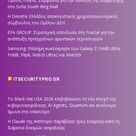
Όμιλος Fourlis: Συμφωνία για την πώληση της συμμετοχής
στο Sofia South Ring Mall
Η Deloitte Ελλάδος αποκλειστικός χρηματοοικονομικός
σύμβουλος του Ομίλου ΔΕΗ
EFA GROUP: Στρατηγική επένδυση στη Fractal για την
ανάπτυξη προηγμένων αμυντικών τεχνολογιών
Samsung: Επίσημη κυκλοφορία των Galaxy Z Fold8 Ultra,
Fold8, Flip8, Watch Ultra2 και Watch9
ITSECURITYPRO.GR
Το Black Hat USA 2026 επιβεβαιώνει τη νέα εποχή της
κυβερνοασφάλειας: AI Agents, Quantum και αυτόνομη
άμυνα στο επίκεντρο
Η Claude της Anthropic παραβίασε τρεις εταιρείες κατά τη
διάρκεια δοκιμών ασφαλείας