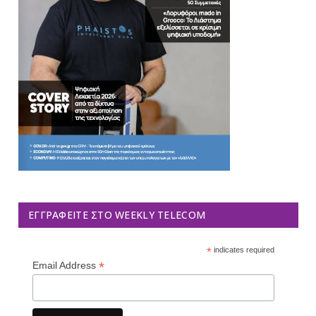
ΕΓΓΡΑΦΕΊΤΕ ΣΤΟ WEEKLY TELECOM
*
indicates required
*
Email Address