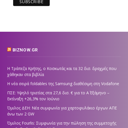
BIZNOW.GR
Η Τράπεζα Κρήτης, ο Κοσκωτάς και τα 32 δισ. δραχμές που
χάθηκαν στα βιβλία
Η νέα σειρά foldables της Samsung διαθέσιμη στη Vodafone
ΠΣΕ: Υψηλό τριετίας στα 27,6 δισ. € για το Α΄ Εξάμηνο –
Εκτίναξη +26,3% τον Ιούνιο
Όμιλος ΔΕΗ: Νέα συμφωνία για χαρτοφυλάκιο έργων ΑΠΕ
άνω των 2 GW
Όμιλος Fourlis: Συμφωνία για την πώληση της συμμετοχής