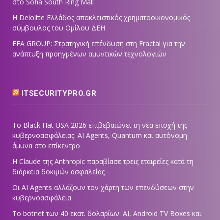
στο Sofia South Ring Mall
Η Deloitte Ελλάδος αποκλειστικός χρηματοοικονομικός
σύμβουλος του Ομίλου ΔΕΗ
EFA GROUP: Στρατηγική επένδυση στη Fractal για την
ανάπτυξη προηγμένων αμυντικών τεχνολογιών
ITSECURITYPRO.GR
Το Black Hat USA 2026 επιβεβαιώνει τη νέα εποχή της
κυβερνοασφάλειας: AI Agents, Quantum και αυτόνομη
άμυνα στο επίκεντρο
Η Claude της Anthropic παραβίασε τρεις εταιρείες κατά τη
διάρκεια δοκιμών ασφαλείας
Οι AI Agents αλλάζουν τον χάρτη των επενδύσεων στην
κυβερνοασφάλεια
Το botnet των 40 εκατ. δολαρίων: AI, Android TV Boxes και