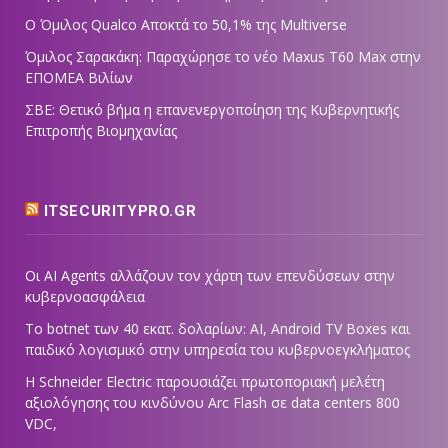
Ο Όμιλος Qualco Αποκτά το 50,1% της Multiverse
Όμιλος Σαρακάκη: Παραχώρησε το νέο Maxus T60 Max στην
ΕΠΟΜΕΑ Βιλίων
ΣΒΕ: Θετικό βήμα η επανενεργοποίηση της Κυβερνητικής
Επιτροπής Βιομηχανίας
ITSECURITYPRO.GR
Οι AI Agents αλλάζουν τον χάρτη των επενδύσεων στην
κυβερνοασφάλεια
Το botnet των 40 εκατ. δολαρίων: AI, Android TV Boxes και
παιδικό λογισμικό στην υπηρεσία του κυβερνοεγκλήματος
Η Schneider Electric παρουσιάζει πρωτοποριακή μελέτη
αξιολόγησης του κινδύνου Arc Flash σε data centers 800
VDC,