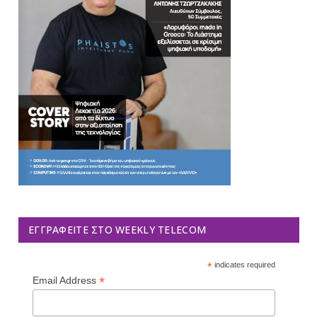
ΕΓΓΡΑΦΕΊΤΕ ΣΤΟ WEEKLY TELECOM
*
indicates required
*
Email Address