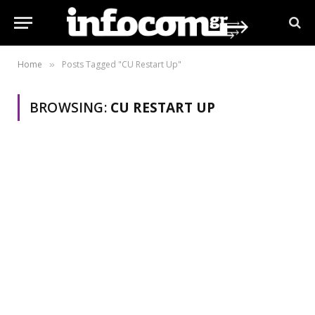
Home
Posts Tagged "CU Restart Up"
»
BROWSING:
CU RESTART UP