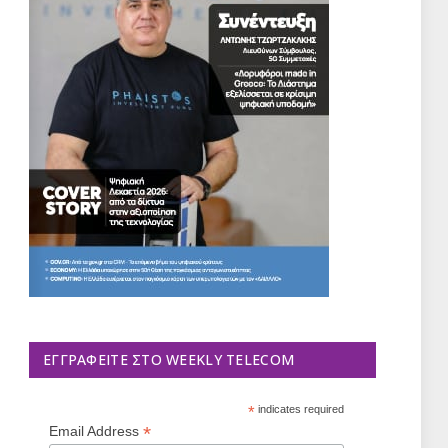
ΕΓΓΡΑΦΕΊΤΕ ΣΤΟ WEEKLY TELECOM
*
indicates required
*
Email Address