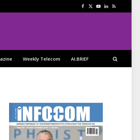
Facebook
X
YouTube
LinkedIn
RSS
(Twitter)
azine
Weekly Telecom
AI.BRIEF