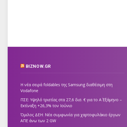
BIZNOW.GR
Η νέα σειρά foldables της Samsung διαθέσιμη στη
Vodafone
ΠΣΕ: Υψηλό τριετίας στα 27,6 δισ. € για το Α΄ Εξάμηνο –
Εκτίναξη +26,3% τον Ιούνιο
Όμιλος ΔΕΗ: Νέα συμφωνία για χαρτοφυλάκιο έργων
ΑΠΕ άνω των 2 GW