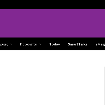
ήσεις
Πρόσωπα
Today
SmartTalks
eMag