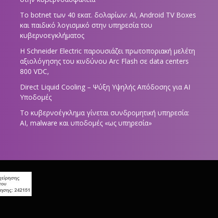
Το botnet των 40 εκατ. δολαρίων: AI, Android TV Boxes
και παιδικό λογισμικό στην υπηρεσία του
κυβερνοεγκλήματος
Η Schneider Electric παρουσιάζει πρωτοποριακή μελέτη
αξιολόγησης του κινδύνου Arc Flash σε data centers
800 VDC,
Direct Liquid Cooling – Ψύξη Υψηλής Απόδοσης για AI
Υποδομές
Το κυβερνοέγκλημα γίνεται συνδρομητική υπηρεσία:
AI, malware και υποδομές «ως υπηρεσία»