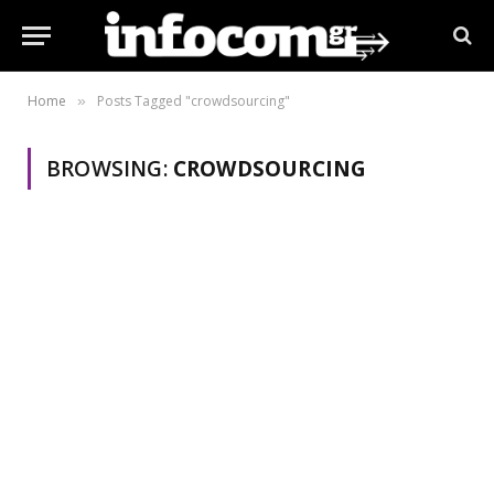
Home
Posts Tagged "crowdsourcing"
»
BROWSING:
CROWDSOURCING