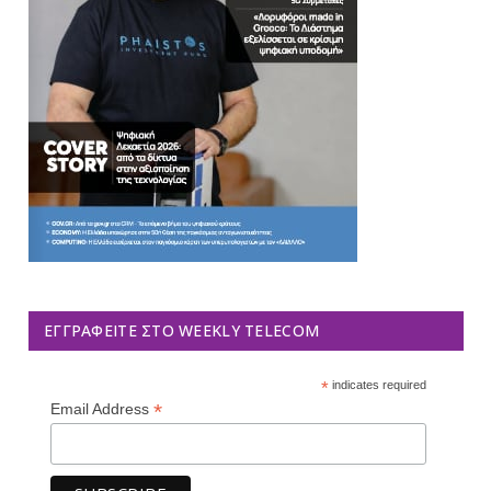
ΕΓΓΡΑΦΕΊΤΕ ΣΤΟ WEEKLY TELECOM
*
indicates required
*
Email Address