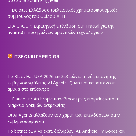
στο Sofia South Ring Mall
Η Deloitte Ελλάδος αποκλειστικός χρηματοοικονομικός
σύμβουλος του Ομίλου ΔΕΗ
EFA GROUP: Στρατηγική επένδυση στη Fractal για την
ανάπτυξη προηγμένων αμυντικών τεχνολογιών
ITSECURITYPRO.GR
Το Black Hat USA 2026 επιβεβαιώνει τη νέα εποχή της
κυβερνοασφάλειας: AI Agents, Quantum και αυτόνομη
άμυνα στο επίκεντρο
Η Claude της Anthropic παραβίασε τρεις εταιρείες κατά τη
διάρκεια δοκιμών ασφαλείας
Οι AI Agents αλλάζουν τον χάρτη των επενδύσεων στην
κυβερνοασφάλεια
Το botnet των 40 εκατ. δολαρίων: AI, Android TV Boxes και