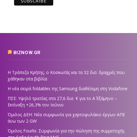
BIZNOW.GR
Η Τράπεζα Κρήτης, ο Κοσκωτάς και τα 32 δισ. δραχμές που
χάθηκαν στα βιβλία
Η νέα σειρά foldables της Samsung διαθέσιμη στη Vodafone
ΠΣΕ: Υψηλό τριετίας στα 27,6 δισ. € για το Α΄ Εξάμηνο –
Εκτίναξη +26,3% τον Ιούνιο
Όμιλος ΔΕΗ: Νέα συμφωνία για χαρτοφυλάκιο έργων ΑΠΕ
άνω των 2 GW
Όμιλος Fourlis: Συμφωνία για την πώληση της συμμετοχής