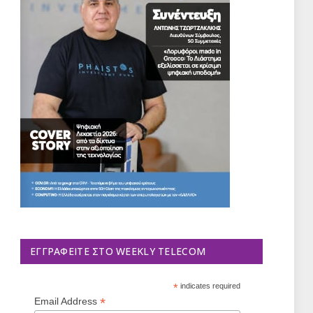
ΕΓΓΡΑΦΕΊΤΕ ΣΤΟ WEEKLY TELECOM
*
indicates required
*
Email Address