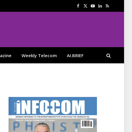
Facebook
X
YouTube
LinkedIn
RSS
(Twitter)
azine
Weekly Telecom
AI.BRIEF