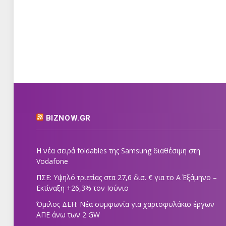
BIZNOW.GR
Η νέα σειρά foldables της Samsung διαθέσιμη στη
Vodafone
ΠΣΕ: Υψηλό τριετίας στα 27,6 δισ. € για το Α΄ Εξάμηνο –
Εκτίναξη +26,3% τον Ιούνιο
Όμιλος ΔΕΗ: Νέα συμφωνία για χαρτοφυλάκιο έργων
ΑΠΕ άνω των 2 GW