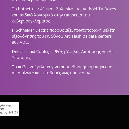
Το botnet των 40 εκατ. δολαρίων: AI, Android TV Boxes
και παιδικό λογισμικό στην υπηρεσία του
κυβερνοεγκλήματος
Η Schneider Electric παρουσιάζει πρωτοποριακή μελέτη
αξιολόγησης του κινδύνου Arc Flash σε data centers
800 VDC,
Direct Liquid Cooling – Ψύξη Υψηλής Απόδοσης για AI
Υποδομές
Το κυβερνοέγκλημα γίνεται συνδρομητική υπηρεσία:
AI, malware και υποδομές «ως υπηρεσία»