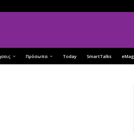
ήσεις
Πρόσωπα
Today
SmartTalks
eMag