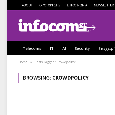
ABOUT
ΟΡΟΙ ΧΡΗΣΗΣ
ΕΠΙΚΟΙΝΩΝΙΑ
NEWSLETTER
Telecoms
IT
AI
Security
Επιχειρ
Home
Posts Tagged "Crowdpolicy"
»
BROWSING:
CROWDPOLICY