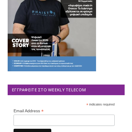
ΕΓΓΡΑΦΕΊΤΕ ΣΤΟ WEEKLY TELECOM
*
indicates required
*
Email Address