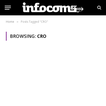
Home
Posts Tagged "CRO"
»
BROWSING:
CRO