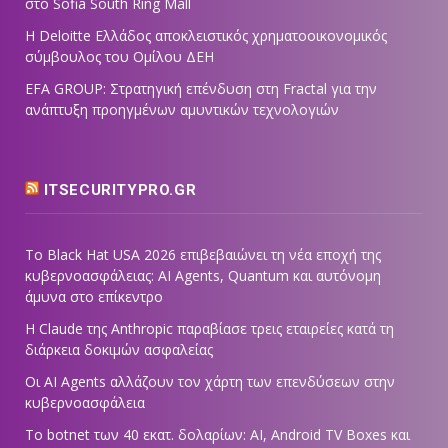
στο Sofia South Ring Mall
Η Deloitte Ελλάδος αποκλειστικός χρηματοοικονομικός
σύμβουλος του Ομίλου ΔΕΗ
EFA GROUP: Στρατηγική επένδυση στη Fractal για την
ανάπτυξη προηγμένων αμυντικών τεχνολογιών
ITSECURITYPRO.GR
Το Black Hat USA 2026 επιβεβαιώνει τη νέα εποχή της
κυβερνοασφάλειας: AI Agents, Quantum και αυτόνομη
άμυνα στο επίκεντρο
Η Claude της Anthropic παραβίασε τρεις εταιρείες κατά τη
διάρκεια δοκιμών ασφαλείας
Οι AI Agents αλλάζουν τον χάρτη των επενδύσεων στην
κυβερνοασφάλεια
Το botnet των 40 εκατ. δολαρίων: AI, Android TV Boxes και