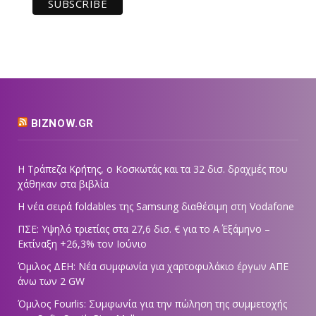
BIZNOW.GR
Η Τράπεζα Κρήτης, ο Κοσκωτάς και τα 32 δισ. δραχμές που
χάθηκαν στα βιβλία
Η νέα σειρά foldables της Samsung διαθέσιμη στη Vodafone
ΠΣΕ: Υψηλό τριετίας στα 27,6 δισ. € για το Α΄ Εξάμηνο –
Εκτίναξη +26,3% τον Ιούνιο
Όμιλος ΔΕΗ: Νέα συμφωνία για χαρτοφυλάκιο έργων ΑΠΕ
άνω των 2 GW
Όμιλος Fourlis: Συμφωνία για την πώληση της συμμετοχής