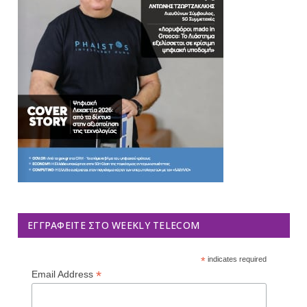
ΕΓΓΡΑΦΕΊΤΕ ΣΤΟ WEEKLY TELECOM
*
indicates required
*
Email Address