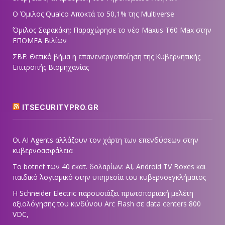
Ο Όμιλος Qualco Αποκτά το 50,1% της Multiverse
Όμιλος Σαρακάκη: Παραχώρησε το νέο Maxus T60 Max στην
ΕΠΟΜΕΑ Βιλίων
ΣΒΕ: Θετικό βήμα η επανενεργοποίηση της Κυβερνητικής
Επιτροπής Βιομηχανίας
ITSECURITYPRO.GR
Οι AI Agents αλλάζουν τον χάρτη των επενδύσεων στην
κυβερνοασφάλεια
Το botnet των 40 εκατ. δολαρίων: AI, Android TV Boxes και
παιδικό λογισμικό στην υπηρεσία του κυβερνοεγκλήματος
Η Schneider Electric παρουσιάζει πρωτοποριακή μελέτη
αξιολόγησης του κινδύνου Arc Flash σε data centers 800
VDC,