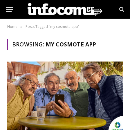
Home
Posts Tagged "my cosmote app"
»
BROWSING:
MY COSMOTE APP