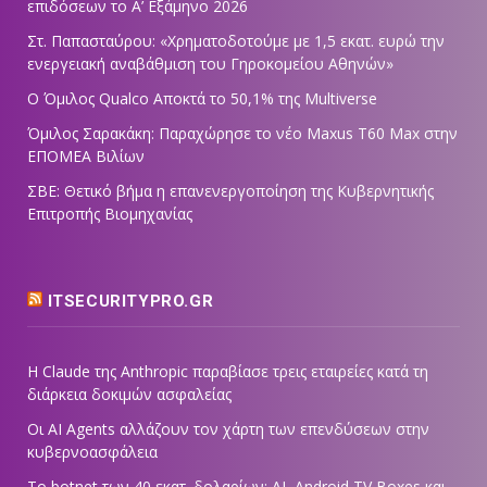
επιδόσεων το Α’ Εξάμηνο 2026
Στ. Παπασταύρου: «Χρηματοδοτούμε με 1,5 εκατ. ευρώ την
ενεργειακή αναβάθμιση του Γηροκομείου Αθηνών»
Ο Όμιλος Qualco Αποκτά το 50,1% της Multiverse
Όμιλος Σαρακάκη: Παραχώρησε το νέο Maxus T60 Max στην
ΕΠΟΜΕΑ Βιλίων
ΣΒΕ: Θετικό βήμα η επανενεργοποίηση της Κυβερνητικής
Επιτροπής Βιομηχανίας
ITSECURITYPRO.GR
Η Claude της Anthropic παραβίασε τρεις εταιρείες κατά τη
διάρκεια δοκιμών ασφαλείας
Οι AI Agents αλλάζουν τον χάρτη των επενδύσεων στην
κυβερνοασφάλεια
Το botnet των 40 εκατ. δολαρίων: AI, Android TV Boxes και