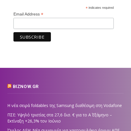
*
indicates required
*
Email Address
BIZNOW.GR
Η νέα σειρά foldables της Samsung διαθέσιμη στη Vodafone
ΠΣΕ: Υψηλό τριετίας στα 27,6 δισ. € για το Α΄ Εξάμηνο –
Εκτίναξη +26,3% τον Ιούνιο
Όμιλος ΔΕΗ: Νέα συμφωνία για χαρτοφυλάκιο έργων ΑΠΕ