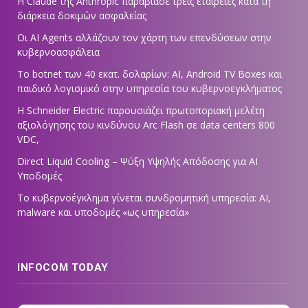
Η Claude της Anthropic παραβίασε τρεις εταιρείες κατά τη
διάρκεια δοκιμών ασφαλείας
Οι AI Agents αλλάζουν τον χάρτη των επενδύσεων στην
κυβερνοασφάλεια
Το botnet των 40 εκατ. δολαρίων: AI, Android TV Boxes και
παιδικό λογισμικό στην υπηρεσία του κυβερνοεγκλήματος
Η Schneider Electric παρουσιάζει πρωτοποριακή μελέτη
αξιολόγησης του κινδύνου Arc Flash σε data centers 800
VDC,
Direct Liquid Cooling – Ψύξη Υψηλής Απόδοσης για AI
Υποδομές
Το κυβερνοέγκλημα γίνεται συνδρομητική υπηρεσία: AI,
malware και υποδομές «ως υπηρεσία»
INFOCOM TODAY