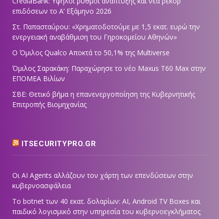
CrediaBank: Υψηλοί ρυθμοί ανάπτυξης και νέα ρεκόρ
επιδόσεων το Α’ Εξάμηνο 2026
Στ. Παπασταύρου: «Χρηματοδοτούμε με 1,5 εκατ. ευρώ την
ενεργειακή αναβάθμιση του Γηροκομείου Αθηνών»
Ο Όμιλος Qualco Αποκτά το 50,1% της Multiverse
Όμιλος Σαρακάκη: Παραχώρησε το νέο Maxus T60 Max στην
ΕΠΟΜΕΑ Βιλίων
ΣΒΕ: Θετικό βήμα η επανενεργοποίηση της Κυβερνητικής
Επιτροπής Βιομηχανίας
ITSECURITYPRO.GR
Οι AI Agents αλλάζουν τον χάρτη των επενδύσεων στην
κυβερνοασφάλεια
Το botnet των 40 εκατ. δολαρίων: AI, Android TV Boxes και
παιδικό λογισμικό στην υπηρεσία του κυβερνοεγκλήματος