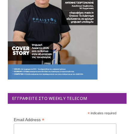
ΕΓΓΡΑΦΕΊΤΕ ΣΤΟ WEEKLY TELECOM
*
indicates required
*
Email Address