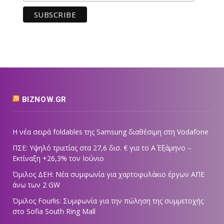
BIZNOW.GR
Η νέα σειρά foldables της Samsung διαθέσιμη στη Vodafone
ΠΣΕ: Υψηλό τριετίας στα 27,6 δισ. € για το Α΄ Εξάμηνο –
Εκτίναξη +26,3% τον Ιούνιο
Όμιλος ΔΕΗ: Νέα συμφωνία για χαρτοφυλάκιο έργων ΑΠΕ
άνω των 2 GW
Όμιλος Fourlis: Συμφωνία για την πώληση της συμμετοχής
στο Sofia South Ring Mall