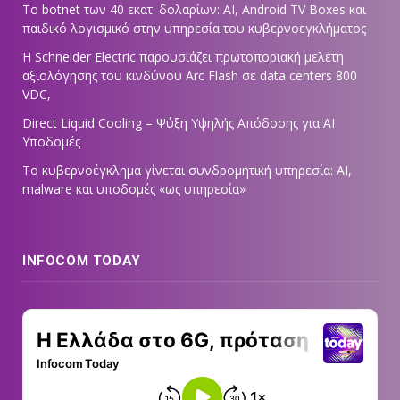
Το botnet των 40 εκατ. δολαρίων: AI, Android TV Boxes και
παιδικό λογισμικό στην υπηρεσία του κυβερνοεγκλήματος
Η Schneider Electric παρουσιάζει πρωτοποριακή μελέτη
αξιολόγησης του κινδύνου Arc Flash σε data centers 800
VDC,
Direct Liquid Cooling – Ψύξη Υψηλής Απόδοσης για AI
Υποδομές
Το κυβερνοέγκλημα γίνεται συνδρομητική υπηρεσία: AI,
malware και υποδομές «ως υπηρεσία»
INFOCOM TODAY