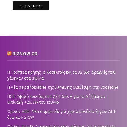
BIZNOW.GR
Η Τράπεζα Κρήτης, ο Κοσκωτάς και τα 32 δισ. δραχμές που
χάθηκαν στα βιβλία
Η νέα σειρά foldables της Samsung διαθέσιμη στη Vodafone
ΠΣΕ: Υψηλό τριετίας στα 27,6 δισ. € για το Α΄ Εξάμηνο –
Εκτίναξη +26,3% τον Ιούνιο
Όμιλος ΔΕΗ: Νέα συμφωνία για χαρτοφυλάκιο έργων ΑΠΕ
άνω των 2 GW
Όμιλος Fourlis: Συμφωνία για την πώληση της συμμετοχής