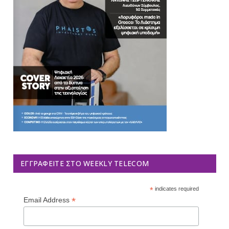
ΕΓΓΡΑΦΕΊΤΕ ΣΤΟ WEEKLY TELECOM
*
indicates required
*
Email Address