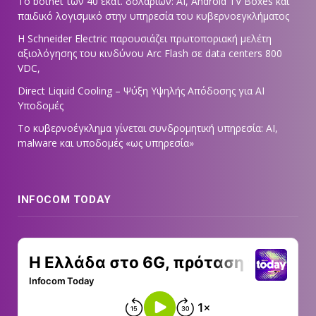
Το botnet των 40 εκατ. δολαρίων: AI, Android TV Boxes και
παιδικό λογισμικό στην υπηρεσία του κυβερνοεγκλήματος
Η Schneider Electric παρουσιάζει πρωτοποριακή μελέτη
αξιολόγησης του κινδύνου Arc Flash σε data centers 800
VDC,
Direct Liquid Cooling – Ψύξη Υψηλής Απόδοσης για AI
Υποδομές
Το κυβερνοέγκλημα γίνεται συνδρομητική υπηρεσία: AI,
malware και υποδομές «ως υπηρεσία»
INFOCOM TODAY