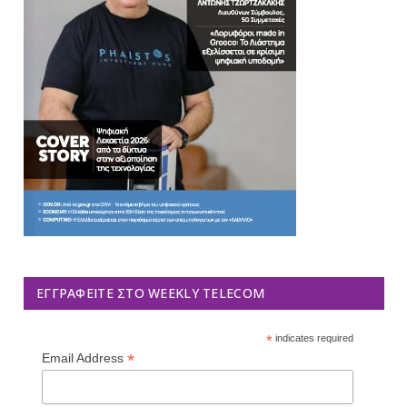
ΕΓΓΡΑΦΕΊΤΕ ΣΤΟ WEEKLY TELECOM
*
indicates required
*
Email Address