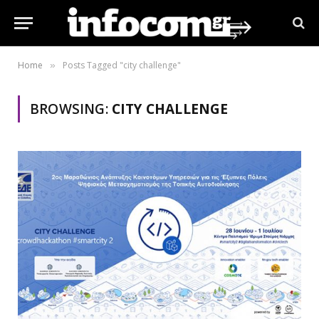
Home
Posts Tagged "city challenge"
»
BROWSING:
CITY CHALLENGE