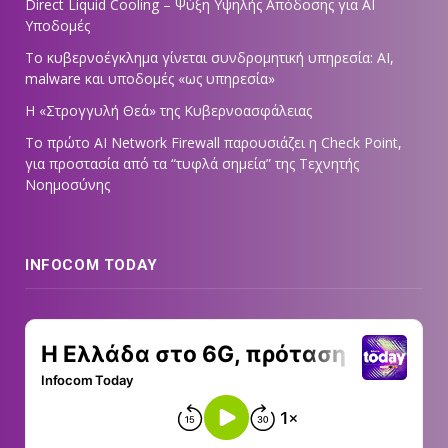
Direct Liquid Cooling – Ψύξη Υψηλής Απόδοσης για AI
Υποδομές
Το κυβερνοέγκλημα γίνεται συνδρομητική υπηρεσία: AI,
malware και υποδομές «ως υπηρεσία»
Η «Στρογγυλή Θεά» της Κυβερνοασφάλειας
Tο πρώτο AI Network Firewall παρουσιάζει η Check Point,
για προστασία από τα “τυφλά σημεία” της Τεχνητής
Νοημοσύνης
INFOCOM TODAY