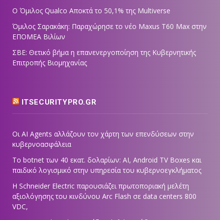
Ο Όμιλος Qualco Αποκτά το 50,1% της Multiverse
Όμιλος Σαρακάκη: Παραχώρησε το νέο Maxus T60 Max στην
ΕΠΟΜΕΑ Βιλίων
ΣΒΕ: Θετικό βήμα η επανενεργοποίηση της Κυβερνητικής
Επιτροπής Βιομηχανίας
ITSECURITYPRO.GR
Οι AI Agents αλλάζουν τον χάρτη των επενδύσεων στην
κυβερνοασφάλεια
Το botnet των 40 εκατ. δολαρίων: AI, Android TV Boxes και
παιδικό λογισμικό στην υπηρεσία του κυβερνοεγκλήματος
Η Schneider Electric παρουσιάζει πρωτοποριακή μελέτη
αξιολόγησης του κινδύνου Arc Flash σε data centers 800
VDC,