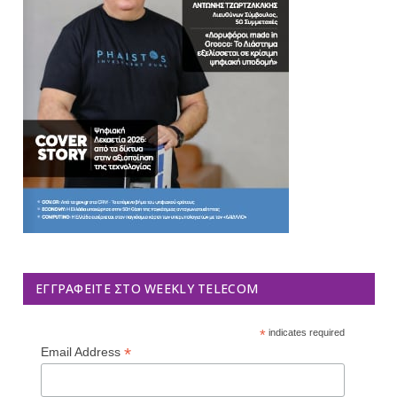
ΕΓΓΡΑΦΕΊΤΕ ΣΤΟ WEEKLY TELECOM
*
indicates required
*
Email Address