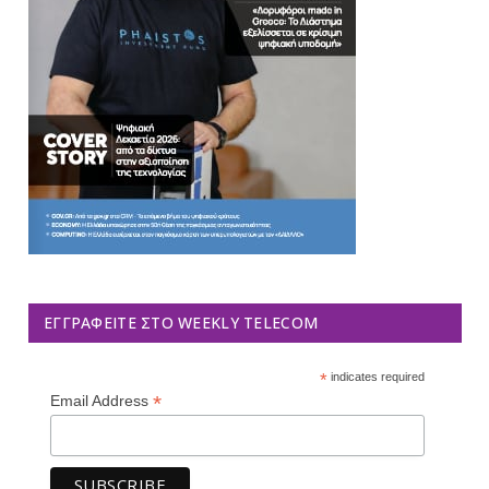
ΕΓΓΡΑΦΕΊΤΕ ΣΤΟ WEEKLY TELECOM
*
indicates required
*
Email Address