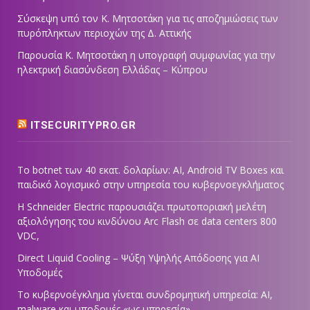
Σύσκεψη υπό τον Κ. Μητσοτάκη για τις αποζημιώσεις των
πυρόπληκτων περιοχών της Δ. Αττικής
Παρουσία Κ. Μητσοτάκη η υπογραφή συμφωνίας για την
ηλεκτρική διασύνδεση Ελλάδας – Κύπρου
ITSECURITYPRO.GR
Το botnet των 40 εκατ. δολαρίων: AI, Android TV Boxes και
παιδικό λογισμικό στην υπηρεσία του κυβερνοεγκλήματος
Η Schneider Electric παρουσιάζει πρωτοποριακή μελέτη
αξιολόγησης του κινδύνου Arc Flash σε data centers 800
VDC,
Direct Liquid Cooling – Ψύξη Υψηλής Απόδοσης για AI
Υποδομές
Το κυβερνοέγκλημα γίνεται συνδρομητική υπηρεσία: AI,
malware και υποδομές «ως υπηρεσία»