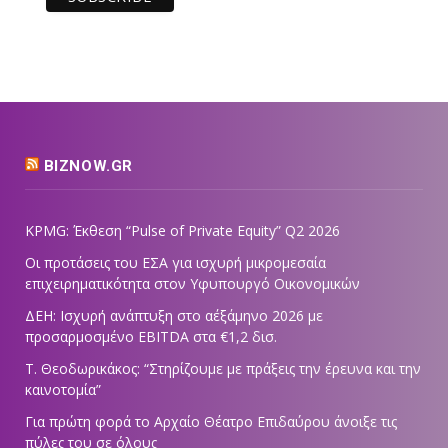
BIZNOW.GR
KPMG: Έκθεση “Pulse of Private Equity” Q2 2026
Οι προτάσεις του ΕΣΑ για ισχυρή μικρομεσαία
επιχειρηματικότητα στον Υφυπουργό Οικονομικών
ΔΕΗ: Ισχυρή ανάπτυξη στο α΄εξάμηνο 2026 με
προσαρμοσμένο EBITDA στα €1,2 δισ.
Τ. Θεοδωρικάκος: “Στηρίζουμε με πράξεις την έρευνα και την
καινοτομία”
Για πρώτη φορά το Αρχαίο Θέατρο Επιδαύρου άνοιξε τις
πύλες του σε όλους