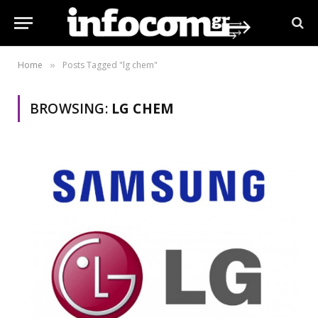
Home
Posts Tagged "lg chem"
»
BROWSING:
LG CHEM