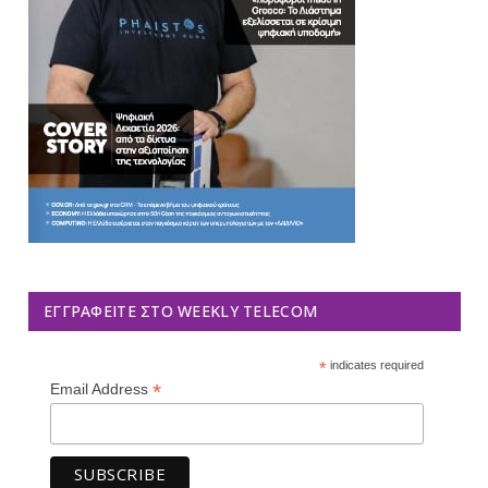
ΕΓΓΡΑΦΕΊΤΕ ΣΤΟ WEEKLY TELECOM
*
indicates required
*
Email Address