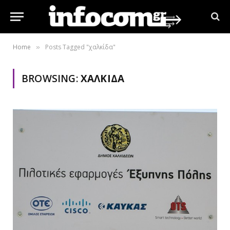
Home
Posts Tagged "χαλκίδα"
»
BROWSING:
ΧΑΛΚΊΔΑ