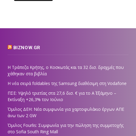
BIZNOW.GR
Η Τράπεζα Κρήτης, ο Κοσκωτάς και τα 32 δισ. δραχμές που
χάθηκαν στα βιβλία
Η νέα σειρά foldables της Samsung διαθέσιμη στη Vodafone
ΠΣΕ: Υψηλό τριετίας στα 27,6 δισ. € για το Α΄ Εξάμηνο –
Εκτίναξη +26,3% τον Ιούνιο
Όμιλος ΔΕΗ: Νέα συμφωνία για χαρτοφυλάκιο έργων ΑΠΕ
άνω των 2 GW
Όμιλος Fourlis: Συμφωνία για την πώληση της συμμετοχής
στο Sofia South Ring Mall