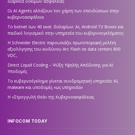
διάρκεια δοκιμών ασφαλείας
Οι AI Agents αλλάζουν τον χάρτη των επενδύσεων στην
κυβερνοασφάλεια
Το botnet των 40 εκατ. δολαρίων: AI, Android TV Boxes και
παιδικό λογισμικό στην υπηρεσία του κυβερνοεγκλήματος
Η Schneider Electric παρουσιάζει πρωτοποριακή μελέτη
αξιολόγησης του κινδύνου Arc Flash σε data centers 800
VDC,
Direct Liquid Cooling – Ψύξη Υψηλής Απόδοσης για AI
Υποδομές
Το κυβερνοέγκλημα γίνεται συνδρομητική υπηρεσία: AI,
malware και υποδομές «ως υπηρεσία»
Η «Στρογγυλή Θεά» της Κυβερνοασφάλειας
INFOCOM TODAY