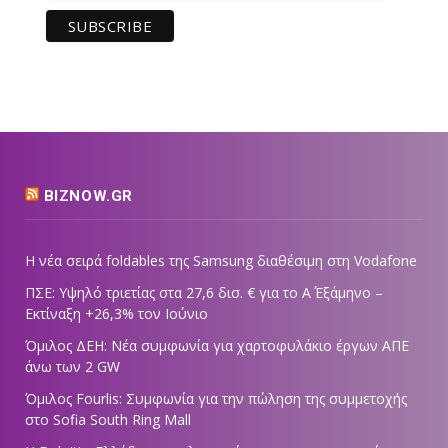
BIZNOW.GR
Η νέα σειρά foldables της Samsung διαθέσιμη στη Vodafone
ΠΣΕ: Υψηλό τριετίας στα 27,6 δισ. € για το Α΄ Εξάμηνο –
Εκτίναξη +26,3% τον Ιούνιο
Όμιλος ΔΕΗ: Νέα συμφωνία για χαρτοφυλάκιο έργων ΑΠΕ
άνω των 2 GW
Όμιλος Fourlis: Συμφωνία για την πώληση της συμμετοχής
στο Sofia South Ring Mall