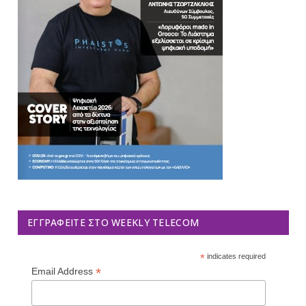
ΕΓΓΡΑΦΕΊΤΕ ΣΤΟ WEEKLY TELECOM
*
indicates required
*
Email Address