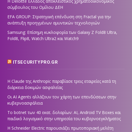
Η Deloitte Ελλάδος αποκλειστικός χρηματοοικονομικός
σύμβουλος του Ομίλου ΔΕΗ
EFA GROUP: Στρατηγική επένδυση στη Fractal για την
ανάπτυξη προηγμένων αμυντικών τεχνολογιών
Samsung: Επίσημη κυκλοφορία των Galaxy Z Fold8 Ultra,
Fold8, Flip8, Watch Ultra2 και Watch9
ITSECURITYPRO.GR
Η Claude της Anthropic παραβίασε τρεις εταιρείες κατά τη
διάρκεια δοκιμών ασφαλείας
Οι AI Agents αλλάζουν τον χάρτη των επενδύσεων στην
κυβερνοασφάλεια
Το botnet των 40 εκατ. δολαρίων: AI, Android TV Boxes και
παιδικό λογισμικό στην υπηρεσία του κυβερνοεγκλήματος
Η Schneider Electric παρουσιάζει πρωτοποριακή μελέτη