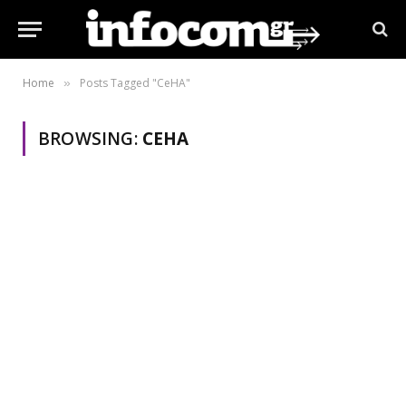
Home
Posts Tagged "CeHA"
»
BROWSING:
CEHA