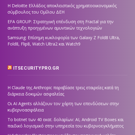
Η Deloitte Ελλάδος αποκλειστικός χρηματοοικονομικός
σύμβουλος του Ομίλου ΔΕΗ
EFA GROUP: Στρατηγική επένδυση στη Fractal για την
ανάπτυξη προηγμένων αμυντικών τεχνολογιών
Samsung: Επίσημη κυκλοφορία των Galaxy Z Fold8 Ultra,
Fold8, Flip8, Watch Ultra2 και Watch9
ITSECURITYPRO.GR
Η Claude της Anthropic παραβίασε τρεις εταιρείες κατά τη
διάρκεια δοκιμών ασφαλείας
Οι AI Agents αλλάζουν τον χάρτη των επενδύσεων στην
κυβερνοασφάλεια
Το botnet των 40 εκατ. δολαρίων: AI, Android TV Boxes και
παιδικό λογισμικό στην υπηρεσία του κυβερνοεγκλήματος