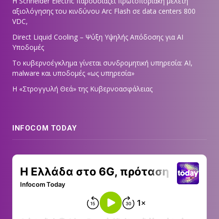
Η Schneider Electric παρουσιάζει πρωτοποριακή μελέτη
αξιολόγησης του κινδύνου Arc Flash σε data centers 800
VDC,
Direct Liquid Cooling – Ψύξη Υψηλής Απόδοσης για AI
Υποδομές
Το κυβερνοέγκλημα γίνεται συνδρομητική υπηρεσία: AI,
malware και υποδομές «ως υπηρεσία»
Η «Στρογγυλή Θεά» της Κυβερνοασφάλειας
INFOCOM TODAY