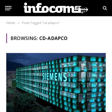
Home
Posts Tagged "cd-adapco"
»
BROWSING:
CD-ADAPCO