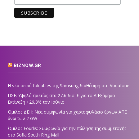
BIZNOW.GR
Η νέα σειρά foldables της Samsung διαθέσιμη στη Vodafone
ΠΣΕ: Υψηλό τριετίας στα 27,6 δισ. € για το Α΄ Εξάμηνο –
Εκτίναξη +26,3% τον Ιούνιο
Όμιλος ΔΕΗ: Νέα συμφωνία για χαρτοφυλάκιο έργων ΑΠΕ
άνω των 2 GW
Όμιλος Fourlis: Συμφωνία για την πώληση της συμμετοχής
στο Sofia South Ring Mall