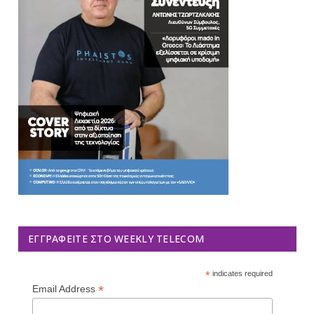
ΕΓΓΡΑΦΕΊΤΕ ΣΤΟ WEEKLY TELECOM
*
indicates required
*
Email Address