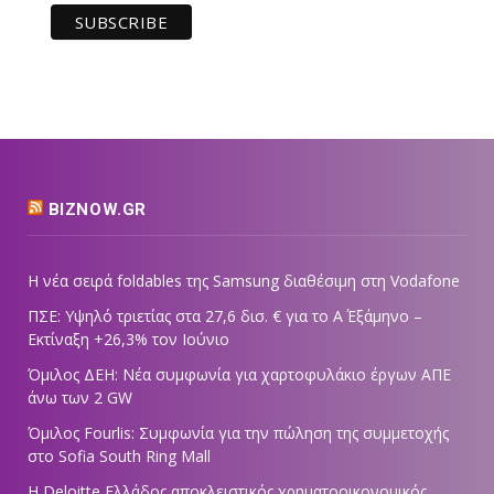
BIZNOW.GR
Η νέα σειρά foldables της Samsung διαθέσιμη στη Vodafone
ΠΣΕ: Υψηλό τριετίας στα 27,6 δισ. € για το Α΄ Εξάμηνο –
Εκτίναξη +26,3% τον Ιούνιο
Όμιλος ΔΕΗ: Νέα συμφωνία για χαρτοφυλάκιο έργων ΑΠΕ
άνω των 2 GW
Όμιλος Fourlis: Συμφωνία για την πώληση της συμμετοχής
στο Sofia South Ring Mall
Η Deloitte Ελλάδος αποκλειστικός χρηματοοικονομικός