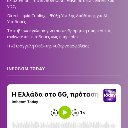
αξιολόγησης του κινδύνου Arc Flash σε data centers 800
VDC,
Direct Liquid Cooling – Ψύξη Υψηλής Απόδοσης για AI
Υποδομές
Το κυβερνοέγκλημα γίνεται συνδρομητική υπηρεσία: AI,
malware και υποδομές «ως υπηρεσία»
Η «Στρογγυλή Θεά» της Κυβερνοασφάλειας
INFOCOM TODAY