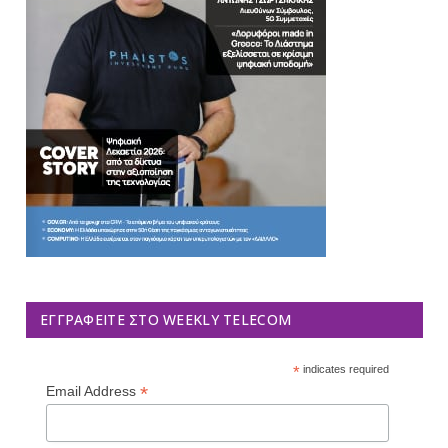
ΕΓΓΡΑΦΕΊΤΕ ΣΤΟ WEEKLY TELECOM
*
indicates required
*
Email Address