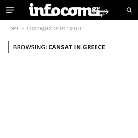
Home
Posts Tagged "cansat in greece"
»
BROWSING:
CANSAT IN GREECE