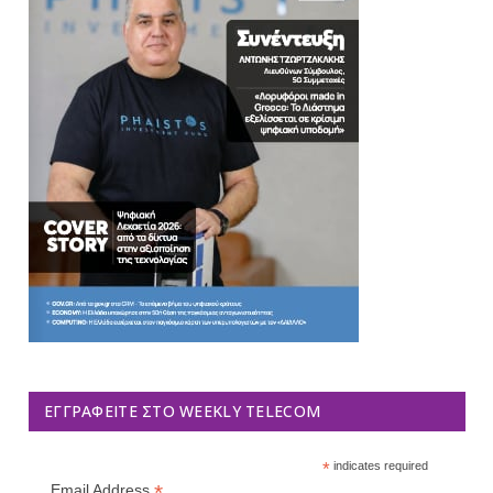
ΕΓΓΡΑΦΕΊΤΕ ΣΤΟ WEEKLY TELECOM
*
indicates required
*
Email Address