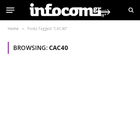
Home
Posts Tagged "CAC40"
»
BROWSING:
CAC40