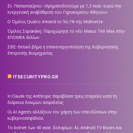
Στ. Παπασταύρου: «Χρηματοδοτούμε με 1,5 εκατ. ευρώ την
ενεργειακή αναβάθμιση του Γηροκομείου Αθηνών»
Ο Όμιλος Qualco Αποκτά το 50,1% της Multiverse
Όμιλος Σαρακάκη: Παραχώρησε το νέο Maxus T60 Max στην
ΕΠΟΜΕΑ Βιλίων
ΣΒΕ: Θετικό βήμα η επανενεργοποίηση της Κυβερνητικής
Επιτροπής Βιομηχανίας
ITSECURITYPRO.GR
Η Claude της Anthropic παραβίασε τρεις εταιρείες κατά τη
διάρκεια δοκιμών ασφαλείας
Οι AI Agents αλλάζουν τον χάρτη των επενδύσεων στην
κυβερνοασφάλεια
Το botnet των 40 εκατ. δολαρίων: AI, Android TV Boxes και