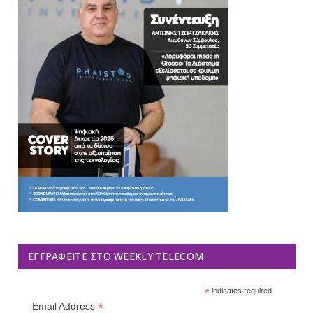
ΕΓΓΡΑΦΕΊΤΕ ΣΤΟ WEEKLY TELECOM
*
indicates required
*
Email Address