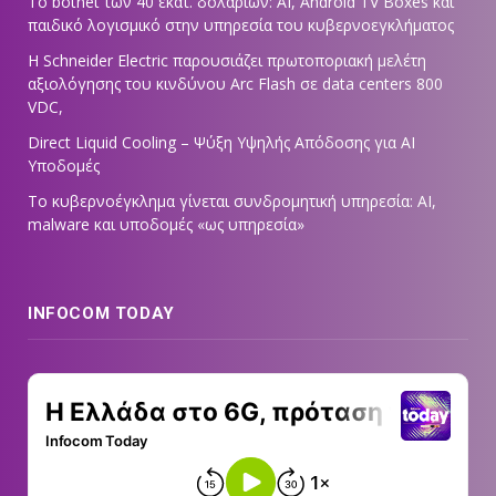
Το botnet των 40 εκατ. δολαρίων: AI, Android TV Boxes και
παιδικό λογισμικό στην υπηρεσία του κυβερνοεγκλήματος
Η Schneider Electric παρουσιάζει πρωτοποριακή μελέτη
αξιολόγησης του κινδύνου Arc Flash σε data centers 800
VDC,
Direct Liquid Cooling – Ψύξη Υψηλής Απόδοσης για AI
Υποδομές
Το κυβερνοέγκλημα γίνεται συνδρομητική υπηρεσία: AI,
malware και υποδομές «ως υπηρεσία»
INFOCOM TODAY