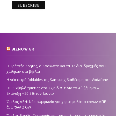
BIZNOW.GR
Η Τράπεζα Κρήτης, ο Κοσκωτάς και τα 32 δισ. δραχμές που
χάθηκαν στα βιβλία
Η νέα σειρά foldables της Samsung διαθέσιμη στη Vodafone
ΠΣΕ: Υψηλό τριετίας στα 27,6 δισ. € για το Α΄ Εξάμηνο –
Εκτίναξη +26,3% τον Ιούνιο
Όμιλος ΔΕΗ: Νέα συμφωνία για χαρτοφυλάκιο έργων ΑΠΕ
άνω των 2 GW
Όμιλος Fourlis: Συμφωνία για την πώληση της συμμετοχής