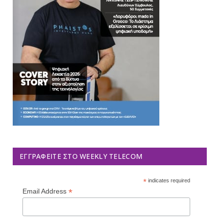
ΕΓΓΡΑΦΕΊΤΕ ΣΤΟ WEEKLY TELECOM
*
indicates required
*
Email Address