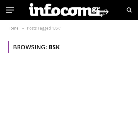
Home
Posts Tagged "BSK"
»
BROWSING:
BSK