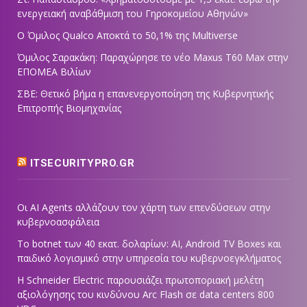
ενεργειακή αναβάθμιση του Γηροκομείου Αθηνών»
Ο Όμιλος Qualco Αποκτά το 50,1% της Multiverse
Όμιλος Σαρακάκη: Παραχώρησε το νέο Maxus T60 Max στην
ΕΠΟΜΕΑ Βιλίων
ΣΒΕ: Θετικό βήμα η επανενεργοποίηση της Κυβερνητικής
Επιτροπής Βιομηχανίας
ITSECURITYPRO.GR
Οι AI Agents αλλάζουν τον χάρτη των επενδύσεων στην
κυβερνοασφάλεια
Το botnet των 40 εκατ. δολαρίων: AI, Android TV Boxes και
παιδικό λογισμικό στην υπηρεσία του κυβερνοεγκλήματος
Η Schneider Electric παρουσιάζει πρωτοποριακή μελέτη
αξιολόγησης του κινδύνου Arc Flash σε data centers 800