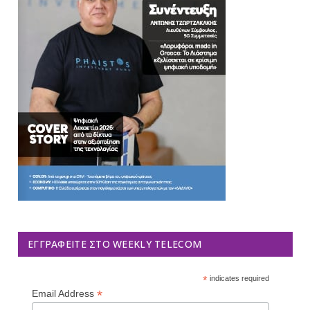
ΕΓΓΡΑΦΕΊΤΕ ΣΤΟ WEEKLY TELECOM
*
indicates required
*
Email Address