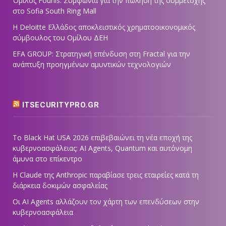
Όμιλος Fourlis: Συμφωνία για την πώληση της συμμετοχής
στο Sofia South Ring Mall
Η Deloitte Ελλάδος αποκλειστικός χρηματοοικονομικός
σύμβουλος του Ομίλου ΔΕΗ
EFA GROUP: Στρατηγική επένδυση στη Fractal για την
ανάπτυξη προηγμένων αμυντικών τεχνολογιών
ITSECURITYPRO.GR
Το Black Hat USA 2026 επιβεβαιώνει τη νέα εποχή της
κυβερνοασφάλειας: AI Agents, Quantum και αυτόνομη
άμυνα στο επίκεντρο
Η Claude της Anthropic παραβίασε τρεις εταιρείες κατά τη
διάρκεια δοκιμών ασφαλείας
Οι AI Agents αλλάζουν τον χάρτη των επενδύσεων στην
κυβερνοασφάλεια