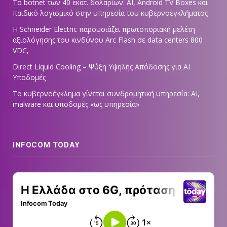
Το botnet των 40 εκατ. δολαρίων: AI, Android TV Boxes και
παιδικό λογισμικό στην υπηρεσία του κυβερνοεγκλήματος
Η Schneider Electric παρουσιάζει πρωτοποριακή μελέτη
αξιολόγησης του κινδύνου Arc Flash σε data centers 800
VDC,
Direct Liquid Cooling – Ψύξη Υψηλής Απόδοσης για AI
Υποδομές
Το κυβερνοέγκλημα γίνεται συνδρομητική υπηρεσία: AI,
malware και υποδομές «ως υπηρεσία»
INFOCOM TODAY