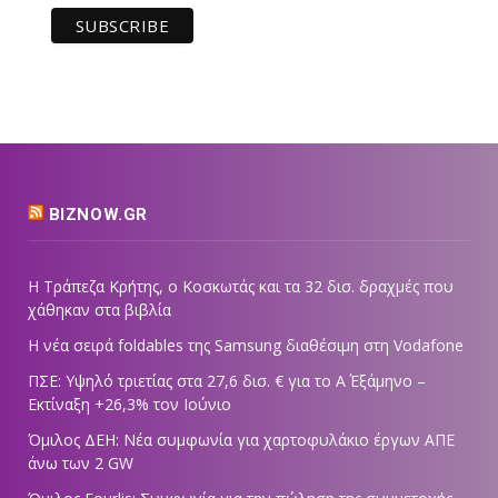
BIZNOW.GR
Η Τράπεζα Κρήτης, ο Κοσκωτάς και τα 32 δισ. δραχμές που
χάθηκαν στα βιβλία
Η νέα σειρά foldables της Samsung διαθέσιμη στη Vodafone
ΠΣΕ: Υψηλό τριετίας στα 27,6 δισ. € για το Α΄ Εξάμηνο –
Εκτίναξη +26,3% τον Ιούνιο
Όμιλος ΔΕΗ: Νέα συμφωνία για χαρτοφυλάκιο έργων ΑΠΕ
άνω των 2 GW