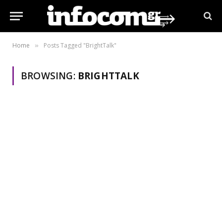
Home
Posts Tagged "BrightTalk"
»
BROWSING:
BRIGHTTALK