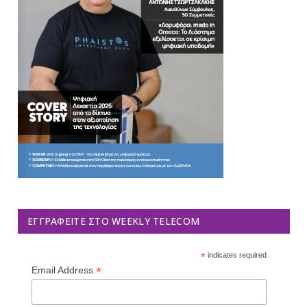
ΕΓΓΡΑΦΕΊΤΕ ΣΤΟ WEEKLY TELECOM
*
indicates required
*
Email Address