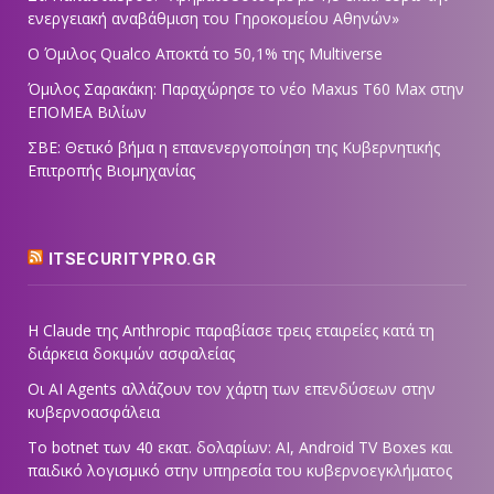
ενεργειακή αναβάθμιση του Γηροκομείου Αθηνών»
Ο Όμιλος Qualco Αποκτά το 50,1% της Multiverse
Όμιλος Σαρακάκη: Παραχώρησε το νέο Maxus T60 Max στην
ΕΠΟΜΕΑ Βιλίων
ΣΒΕ: Θετικό βήμα η επανενεργοποίηση της Κυβερνητικής
Επιτροπής Βιομηχανίας
ITSECURITYPRO.GR
Η Claude της Anthropic παραβίασε τρεις εταιρείες κατά τη
διάρκεια δοκιμών ασφαλείας
Οι AI Agents αλλάζουν τον χάρτη των επενδύσεων στην
κυβερνοασφάλεια
Το botnet των 40 εκατ. δολαρίων: AI, Android TV Boxes και
παιδικό λογισμικό στην υπηρεσία του κυβερνοεγκλήματος