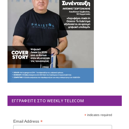
ΕΓΓΡΑΦΕΊΤΕ ΣΤΟ WEEKLY TELECOM
*
indicates required
*
Email Address