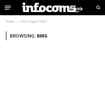
Home
Posts Tagged "BMG"
»
BROWSING:
BMG