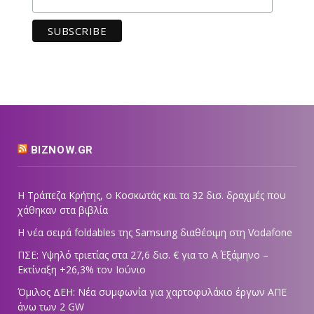
BIZNOW.GR
Η Τράπεζα Κρήτης, ο Κοσκωτάς και τα 32 δισ. δραχμές που
χάθηκαν στα βιβλία
Η νέα σειρά foldables της Samsung διαθέσιμη στη Vodafone
ΠΣΕ: Υψηλό τριετίας στα 27,6 δισ. € για το Α΄ Εξάμηνο –
Εκτίναξη +26,3% τον Ιούνιο
Όμιλος ΔΕΗ: Νέα συμφωνία για χαρτοφυλάκιο έργων ΑΠΕ
άνω των 2 GW