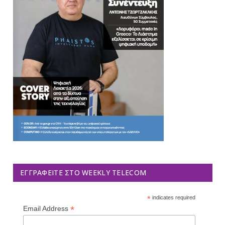
ΕΓΓΡΑΦΕΊΤΕ ΣΤΟ WEEKLY TELECOM
*
indicates required
*
Email Address