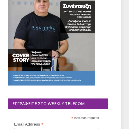
ΕΓΓΡΑΦΕΊΤΕ ΣΤΟ WEEKLY TELECOM
*
indicates required
*
Email Address