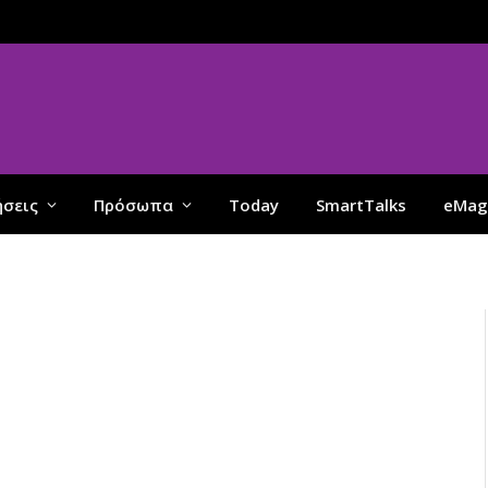
ήσεις
Πρόσωπα
Today
SmartTalks
eMag