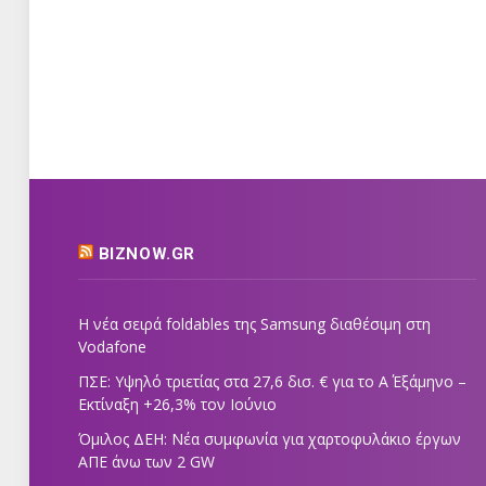
BIZNOW.GR
Η νέα σειρά foldables της Samsung διαθέσιμη στη
Vodafone
ΠΣΕ: Υψηλό τριετίας στα 27,6 δισ. € για το Α΄ Εξάμηνο –
Εκτίναξη +26,3% τον Ιούνιο
Όμιλος ΔΕΗ: Νέα συμφωνία για χαρτοφυλάκιο έργων
ΑΠΕ άνω των 2 GW