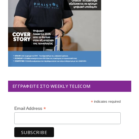
ΕΓΓΡΑΦΕΊΤΕ ΣΤΟ WEEKLY TELECOM
*
indicates required
*
Email Address