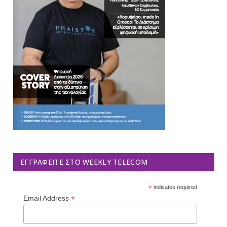
ΕΓΓΡΑΦΕΊΤΕ ΣΤΟ WEEKLY TELECOM
*
indicates required
*
Email Address