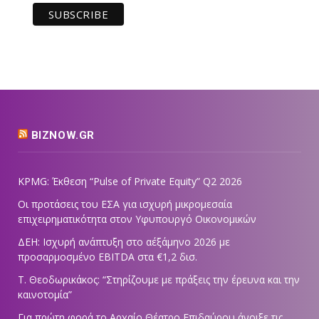
BIZNOW.GR
KPMG: Έκθεση “Pulse of Private Equity” Q2 2026
Οι προτάσεις του ΕΣΑ για ισχυρή μικρομεσαία
επιχειρηματικότητα στον Υφυπουργό Οικονομικών
ΔΕΗ: Ισχυρή ανάπτυξη στο α΄εξάμηνο 2026 με
προσαρμοσμένο EBITDA στα €1,2 δισ.
Τ. Θεοδωρικάκος: “Στηρίζουμε με πράξεις την έρευνα και την
καινοτομία”
Για πρώτη φορά το Αρχαίο Θέατρο Επιδαύρου άνοιξε τις