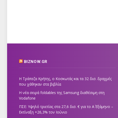
BIZNOW.GR
Η Τράπεζα Κρήτης, ο Κοσκωτάς και τα 32 δισ. δραχμές
που χάθηκαν στα βιβλία
Η νέα σειρά foldables της Samsung διαθέσιμη στη
Vodafone
ΠΣΕ: Υψηλό τριετίας στα 27,6 δισ. € για το Α΄ Εξάμηνο –
Εκτίναξη +26,3% τον Ιούνιο