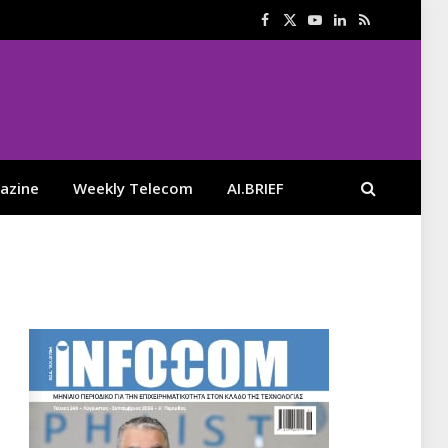
Facebook
X
YouTube
LinkedIn
RSS
(Twitter)
azine
Weekly Telecom
AI.BRIEF