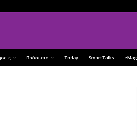
ήσεις
Πρόσωπα
Today
SmartTalks
eMag