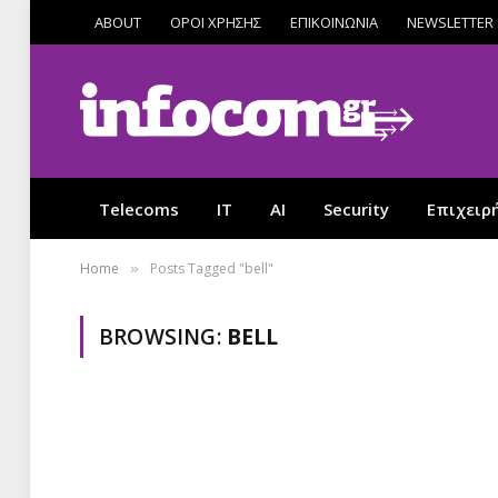
ABOUT
ΟΡΟΙ ΧΡΗΣΗΣ
ΕΠΙΚΟΙΝΩΝΙΑ
NEWSLETTER
Telecoms
IT
AI
Security
Επιχειρ
Home
Posts Tagged "bell"
»
BROWSING:
BELL