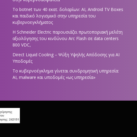
Το botnet των 40 εκατ. δολαρίων: AI, Android TV Boxes
και παιδικό λογισμικό στην υπηρεσία του
κυβερνοεγκλήματος
Η Schneider Electric παρουσιάζει πρωτοποριακή μελέτη
αξιολόγησης του κινδύνου Arc Flash σε data centers
800 VDC,
Direct Liquid Cooling – Ψύξη Υψηλής Απόδοσης για AI
Υποδομές
Το κυβερνοέγκλημα γίνεται συνδρομητική υπηρεσία:
AI, malware και υποδομές «ως υπηρεσία»