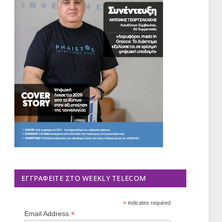
ΕΓΓΡΑΦΕΊΤΕ ΣΤΟ WEEKLY TELECOM
*
indicates required
*
Email Address