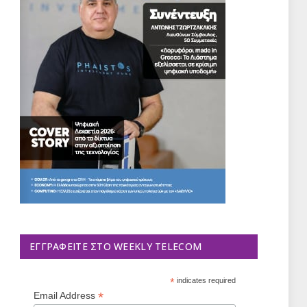
ΕΓΓΡΑΦΕΊΤΕ ΣΤΟ WEEKLY TELECOM
*
indicates required
*
Email Address