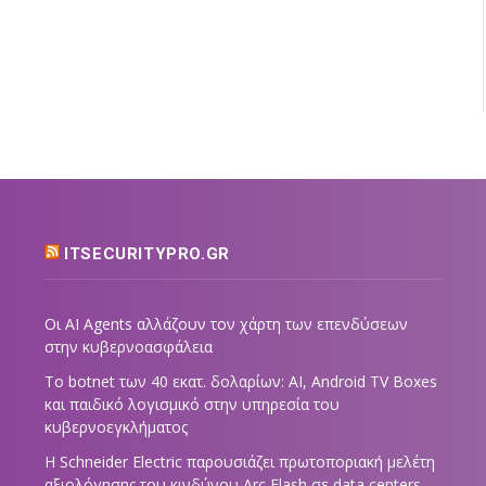
ITSECURITYPRO.GR
Οι AI Agents αλλάζουν τον χάρτη των επενδύσεων
στην κυβερνοασφάλεια
Το botnet των 40 εκατ. δολαρίων: AI, Android TV Boxes
και παιδικό λογισμικό στην υπηρεσία του
κυβερνοεγκλήματος
Η Schneider Electric παρουσιάζει πρωτοποριακή μελέτη
αξιολόγησης του κινδύνου Arc Flash σε data centers