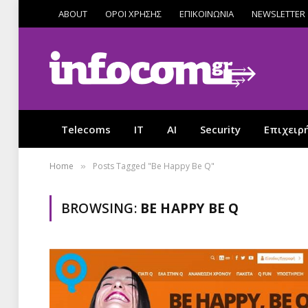
ABOUT
ΟΡΟΙ ΧΡΗΣΗΣ
ΕΠΙΚΟΙΝΩΝΙΑ
NEWSLETTER
Telecoms
IT
AI
Security
Επιχειρ
Home
Posts Tagged "Be Happy Be Q"
»
BROWSING:
BE HAPPY BE Q