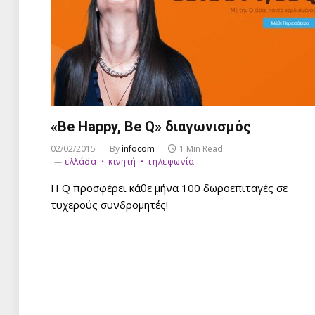
«Be Happy, Be Q» διαγωνισμός
02/02/2015
By
infocom
1 Min Read
ελλάδα
κινητή
τηλεφωνία
Η Q προσφέρει κάθε μήνα 100 δωροεπιταγές σε
τυχερούς συνδρομητές!