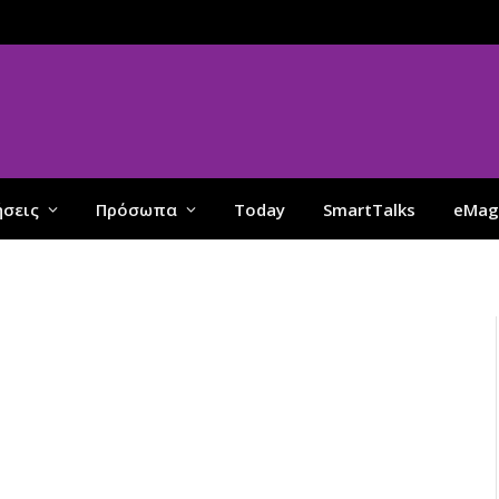
ήσεις
Πρόσωπα
Today
SmartTalks
eMag