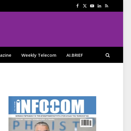
Facebook
X
YouTube
LinkedIn
RSS
(Twitter)
azine
Weekly Telecom
AI.BRIEF