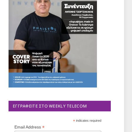
ΕΓΓΡΑΦΕΊΤΕ ΣΤΟ WEEKLY TELECOM
*
indicates required
*
Email Address