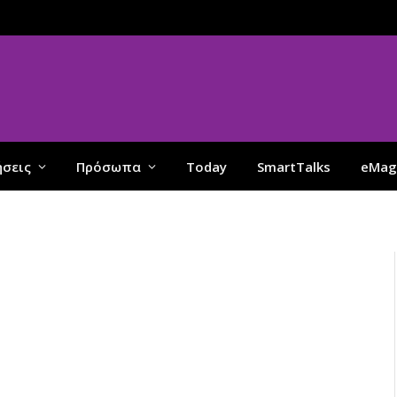
ήσεις
Πρόσωπα
Today
SmartTalks
eMag