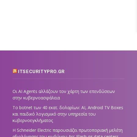
ITSECURITYPRO.GR
Οι AI Agents αλλάζουν τον χάρτη των επενδύσεων
στην κυβερνοασφάλεια
Το botnet των 40 εκατ. δολαρίων: AI, Android TV Boxes
και παιδικό λογισμικό στην υπηρεσία του
κυβερνοεγκλήματος
Η Schneider Electric παρουσιάζει πρωτοποριακή μελέτη
αξιολόγησης του κινδύνου Arc Flash σε data centers