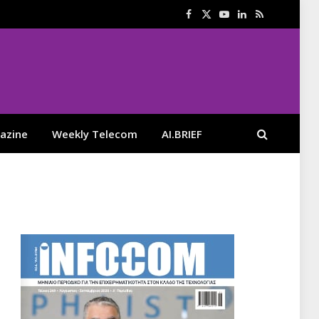
Facebook
X
YouTube
LinkedIn
RSS
(Twitter)
azine
Weekly Telecom
AI.BRIEF