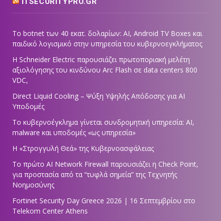
ITSECURITYPRO.GR
Το botnet των 40 εκατ. δολαρίων: AI, Android TV Boxes και
παιδικό λογισμικό στην υπηρεσία του κυβερνοεγκλήματος
Η Schneider Electric παρουσιάζει πρωτοποριακή μελέτη
αξιολόγησης του κινδύνου Arc Flash σε data centers 800
VDC,
Direct Liquid Cooling – Ψύξη Υψηλής Απόδοσης για AI
Υποδομές
Το κυβερνοέγκλημα γίνεται συνδρομητική υπηρεσία: AI,
malware και υποδομές «ως υπηρεσία»
Η «Στρογγυλή Θεά» της Κυβερνοασφάλειας
Tο πρώτο AI Network Firewall παρουσιάζει η Check Point,
για προστασία από τα “τυφλά σημεία” της Τεχνητής
Νοημοσύνης
Fortinet Security Day Greece 2026 | 16 Σεπτεμβρίου στο
Telekom Center Athens