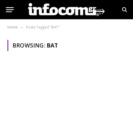
Home
Posts Tagged "BAT"
»
BROWSING:
BAT