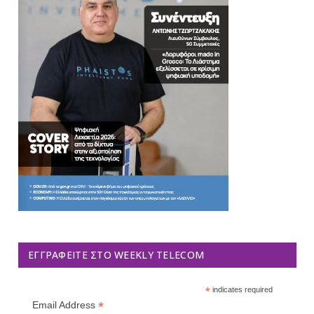
ΕΓΓΡΑΦΕΊΤΕ ΣΤΟ WEEKLY TELECOM
*
indicates required
*
Email Address