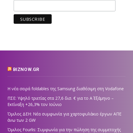
BIZNOW.GR
Η νέα σειρά foldables της Samsung διαθέσιμη στη Vodafone
ΠΣΕ: Υψηλό τριετίας στα 27,6 δισ. € για το Α΄ Εξάμηνο –
Εκτίναξη +26,3% τον Ιούνιο
Όμιλος ΔΕΗ: Νέα συμφωνία για χαρτοφυλάκιο έργων ΑΠΕ
άνω των 2 GW
Όμιλος Fourlis: Συμφωνία για την πώληση της συμμετοχής