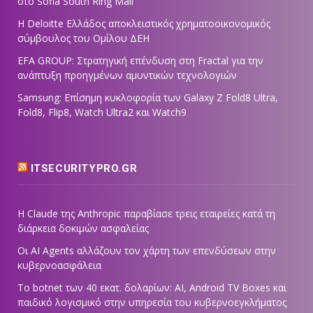
στο Sofia South Ring Mall
Η Deloitte Ελλάδος αποκλειστικός χρηματοοικονομικός
σύμβουλος του Ομίλου ΔΕΗ
EFA GROUP: Στρατηγική επένδυση στη Fractal για την
ανάπτυξη προηγμένων αμυντικών τεχνολογιών
Samsung: Επίσημη κυκλοφορία των Galaxy Z Fold8 Ultra,
Fold8, Flip8, Watch Ultra2 και Watch9
ITSECURITYPRO.GR
Η Claude της Anthropic παραβίασε τρεις εταιρείες κατά τη
διάρκεια δοκιμών ασφαλείας
Οι AI Agents αλλάζουν τον χάρτη των επενδύσεων στην
κυβερνοασφάλεια
Το botnet των 40 εκατ. δολαρίων: AI, Android TV Boxes και
παιδικό λογισμικό στην υπηρεσία του κυβερνοεγκλήματος