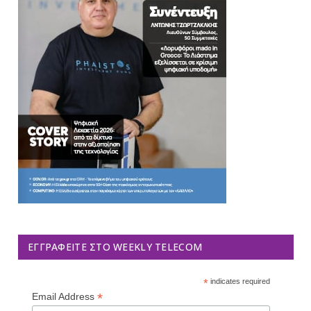
ΕΓΓΡΑΦΕΊΤΕ ΣΤΟ WEEKLY TELECOM
*
indicates required
*
Email Address