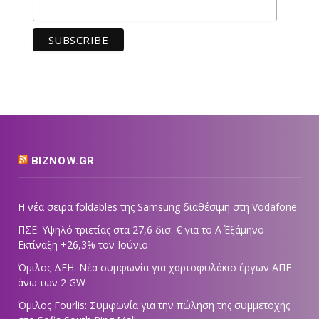
BIZNOW.GR
Η νέα σειρά foldables της Samsung διαθέσιμη στη Vodafone
ΠΣΕ: Υψηλό τριετίας στα 27,6 δισ. € για το Α΄ Εξάμηνο –
Εκτίναξη +26,3% τον Ιούνιο
Όμιλος ΔΕΗ: Νέα συμφωνία για χαρτοφυλάκιο έργων ΑΠΕ
άνω των 2 GW
Όμιλος Fourlis: Συμφωνία για την πώληση της συμμετοχής