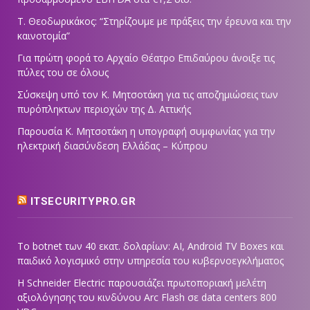
Τ. Θεοδωρικάκος: “Στηρίζουμε με πράξεις την έρευνα και την
καινοτομία”
Για πρώτη φορά το Αρχαίο Θέατρο Επιδαύρου άνοιξε τις
πύλες του σε όλους
Σύσκεψη υπό τον Κ. Μητσοτάκη για τις αποζημιώσεις των
πυρόπληκτων περιοχών της Δ. Αττικής
Παρουσία Κ. Μητσοτάκη η υπογραφή συμφωνίας για την
ηλεκτρική διασύνδεση Ελλάδας – Κύπρου
ITSECURITYPRO.GR
Το botnet των 40 εκατ. δολαρίων: AI, Android TV Boxes και
παιδικό λογισμικό στην υπηρεσία του κυβερνοεγκλήματος
Η Schneider Electric παρουσιάζει πρωτοποριακή μελέτη
αξιολόγησης του κινδύνου Arc Flash σε data centers 800