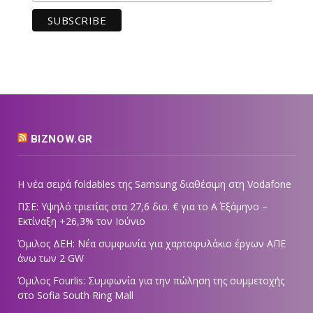
BIZNOW.GR
Η νέα σειρά foldables της Samsung διαθέσιμη στη Vodafone
ΠΣΕ: Υψηλό τριετίας στα 27,6 δισ. € για το Α΄ Εξάμηνο –
Εκτίναξη +26,3% τον Ιούνιο
Όμιλος ΔΕΗ: Νέα συμφωνία για χαρτοφυλάκιο έργων ΑΠΕ
άνω των 2 GW
Όμιλος Fourlis: Συμφωνία για την πώληση της συμμετοχής
στο Sofia South Ring Mall