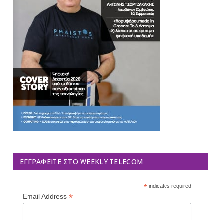
ΕΓΓΡΑΦΕΊΤΕ ΣΤΟ WEEKLY TELECOM
*
indicates required
*
Email Address