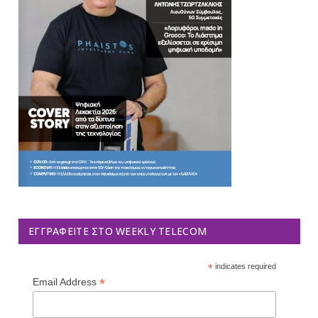
ΕΓΓΡΑΦΕΊΤΕ ΣΤΟ WEEKLY TELECOM
*
indicates required
*
Email Address