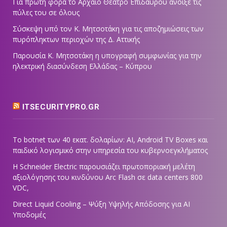
Για πρώτη φορά το Αρχαίο Θέατρο Επιδαύρου άνοιξε τις
πύλες του σε όλους
Σύσκεψη υπό τον Κ. Μητσοτάκη για τις αποζημιώσεις των
πυρόπληκτων περιοχών της Δ. Αττικής
Παρουσία Κ. Μητσοτάκη η υπογραφή συμφωνίας για την
ηλεκτρική διασύνδεση Ελλάδας – Κύπρου
ITSECURITYPRO.GR
Το botnet των 40 εκατ. δολαρίων: AI, Android TV Boxes και
παιδικό λογισμικό στην υπηρεσία του κυβερνοεγκλήματος
Η Schneider Electric παρουσιάζει πρωτοποριακή μελέτη
αξιολόγησης του κινδύνου Arc Flash σε data centers 800
VDC,
Direct Liquid Cooling – Ψύξη Υψηλής Απόδοσης για AI
Υποδομές