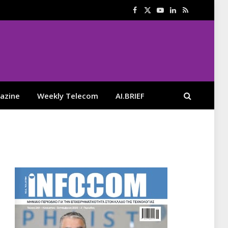
Facebook
X
YouTube
LinkedIn
RSS
(Twitter)
azine
Weekly Telecom
AI.BRIEF