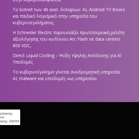
Το botnet των 40 εκατ. δολαρίων: AI, Android TV Boxes
και παιδικό λογισμικό στην υπηρεσία του
κυβερνοεγκλήματος
Η Schneider Electric παρουσιάζει πρωτοποριακή μελέτη
αξιολόγησης του κινδύνου Arc Flash σε data centers
800 VDC,
Direct Liquid Cooling – Ψύξη Υψηλής Απόδοσης για AI
Υποδομές
Το κυβερνοέγκλημα γίνεται συνδρομητική υπηρεσία:
AI, malware και υποδομές «ως υπηρεσία»