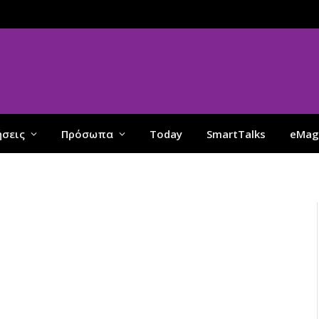
ήσεις
Πρόσωπα
Today
SmartTalks
eMag
Ν