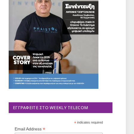
ΕΓΓΡΑΦΕΊΤΕ ΣΤΟ WEEKLY TELECOM
*
indicates required
*
Email Address