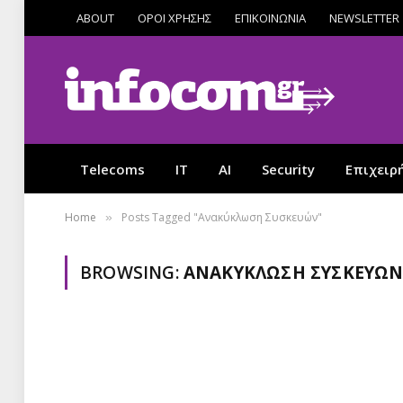
ABOUT
ΟΡΟΙ ΧΡΗΣΗΣ
ΕΠΙΚΟΙΝΩΝΙΑ
NEWSLETTER
Telecoms
IT
AI
Security
Επιχειρ
Home
Posts Tagged "Ανακύκλωση Συσκευών"
»
BROWSING:
ΑΝΑΚΎΚΛΩΣΗ ΣΥΣΚΕΥΏ