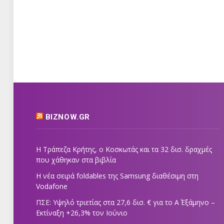
BIZNOW.GR
Η Τράπεζα Κρήτης, ο Κοσκωτάς και τα 32 δισ. δραχμές
που χάθηκαν στα βιβλία
Η νέα σειρά foldables της Samsung διαθέσιμη στη
Vodafone
ΠΣΕ: Υψηλό τριετίας στα 27,6 δισ. € για το Α΄ Εξάμηνο –
Εκτίναξη +26,3% τον Ιούνιο